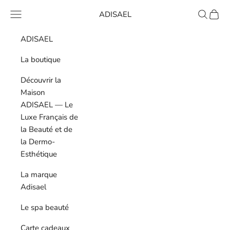
Passer au contenu
Menu
ADISAEL
Recherch
Panier
ADISAEL
La boutique
Découvrir la
Maison
ADISAEL — Le
Luxe Français de
la Beauté et de
la Dermo-
Esthétique
La marque
Adisael
Le spa beauté
Carte cadeaux