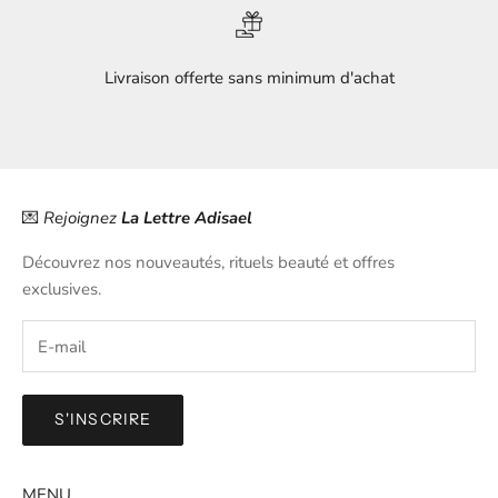
Livraison offerte sans minimum d'achat
Aller à l'élément 1
Aller à l'élément 2
Aller à l'élément 3
Aller à l'élément 4
💌
Rejoignez
La Lettre Adisael
Découvrez nos nouveautés, rituels beauté et offres
exclusives.
S'INSCRIRE
MENU